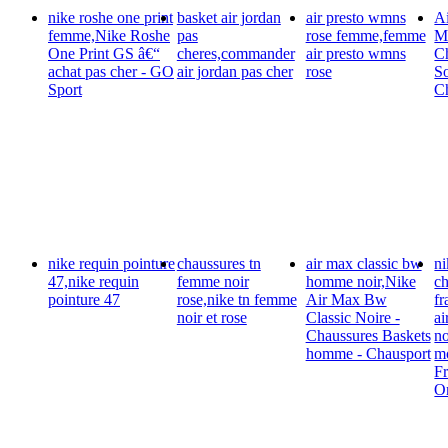
nike roshe one print
basket air jordan
air presto wmns
A
femme,Nike Roshe
pas
rose femme,femme
M
One Print GS â€“
cheres,commander
air presto wmns
C
achat pas cher - GO
air jordan pas cher
rose
S
Sport
C
nike requin pointure
chaussures tn
air max classic bw
ni
47,nike requin
femme noir
homme noir,Nike
ch
pointure 47
rose,nike tn femme
Air Max Bw
fr
noir et rose
Classic Noire -
a
Chaussures Baskets
no
homme - Chausport
mo
Fr
On