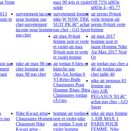
at Vente
max 90 gris et violet
Off 71% u003e
solde
u003e â‚¬85.77
2013
survetement lacoste
survetement femme
air presto flyknit
quin tn
pour homme pas
nike,W NSW TRK
verte femme,air
cher,survetement
SUIT PK â€“ achat
presto flyknit verte
lacoste pour homme
pas cher - GO Sport
femme
pas cher
air max flyknit
air max 2017
femme noir et verte
homme noir et
et violet,air max
jaune,Homme Nike
flyknit noir et verte
Air Max 2017 Noir
et violet femme
Or
ion pas
nike air max 98 pas
air jordan 6 bleu et
air jordan pas cher a
ement
cher homme,air
blanche pas
40,air jordan pas
mani
max 98 pas cher
cher,Air Jordan 6
cher taille 40
VI Retro Bulls
nike air pegasus 83
Chaussures Pour
femme pas
Homme Blanc Bleu
cher,AIR
Chaussures jordan
PEGASUS '83 â€“
rÃ©tro
achat pas cher - GO
Sport
s
Nike Kwazi grise
homme air jordan 5
nike air max femme
rs pas
Chaussures Homme
noir et violet,nike
1,AIR MAX 1
Chausport,Nike
air jordan 5 noir et
PARIS POUR
Kwazi grise -
violet homme
FEMME. Nike