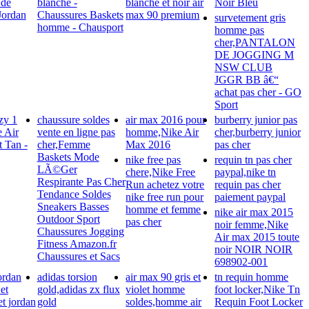
 de
blanche -
blanche et noir air
Noir Bleu
Jordan
Chaussures Baskets
max 90 premium
survetement gris
homme - Chausport
homme pas
cher,PANTALON
DE JOGGING M
NSW CLUB
JGGR BB â€“
achat pas cher - GO
Sport
zy 1
chaussure soldes
air max 2016 pour
burberry junior pas
 Air
vente en ligne pas
homme,Nike Air
cher,burberry junior
 Tan -
cher,Femme
Max 2016
pas cher
Baskets Mode
nike free pas
requin tn pas cher
LÃ©Ger
chere,Nike Free
paypal,nike tn
Respirante Pas Cher
Run achetez votre
requin pas cher
Tendance Soldes
nike free run pour
paiement paypal
Sneakers Basses
homme et femme
nike air max 2015
Outdoor Sport
pas cher
noir femme,Nike
Chaussures Jogging
Air max 2015 toute
Fitness Amazon.fr
noir NOIR NOIR
Chaussures et Sacs
698902-001
ordan
adidas torsion
air max 90 gris et
tn requin homme
et
gold,adidas zx flux
violet homme
foot locker,Nike Tn
t jordan
gold
soldes,homme air
Requin Foot Locker