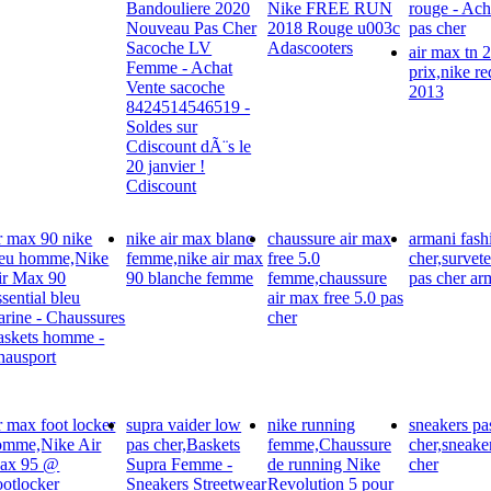
Bandouliere 2020
Nike FREE RUN
rouge - Ach
Nouveau Pas Cher
2018 Rouge u003c
pas cher
Sacoche LV
Adascooters
air max tn 
Femme - Achat
prix,nike re
Vente sacoche
2013
8424514546519 -
Soldes sur
Cdiscount dÃ¨s le
20 janvier !
Cdiscount
r max 90 nike
nike air max blanc
chaussure air max
armani fash
leu homme,Nike
femme,nike air max
free 5.0
cher,survet
ir Max 90
90 blanche femme
femme,chaussure
pas cher ar
sential bleu
air max free 5.0 pas
rine - Chaussures
cher
askets homme -
hausport
r max foot locker
supra vaider low
nike running
sneakers pa
omme,Nike Air
pas cher,Baskets
femme,Chaussure
cher,sneake
ax 95 @
Supra Femme -
de running Nike
cher
otlocker
Sneakers Streetwear
Revolution 5 pour