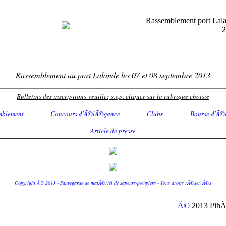
Rassemblement port Lal
2
Rassemblement au port Lalande les 07 et 08 septembre 2013
Bulletins des inscriptions veuillez s.v.p. cliquer sur la rubrique choisie
mblement
Concours d'Ã©lÃ©gance
Clubs
Bourse d'Ã©
Article de presse
Copyright Â© 2013 - Sauvegarde de matÃ©riel de sapeurs-pompiers - Tous droits rÃ©servÃ©s
Â©
2013 PihÃ