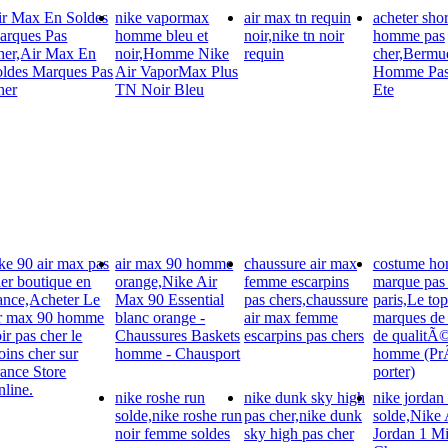
ir Max En Soldes
nike vapormax
air max tn requin
acheter shor
arques Pas
homme bleu et
noir,nike tn noir
homme pas
her,Air Max En
noir,Homme Nike
requin
cher,Bermu
oldes Marques Pas
Air VaporMax Plus
Homme Pas
her
TN Noir Bleu
Ete
ke 90 air max pas
air max 90 homme
chaussure air max
costume h
er boutique en
orange,Nike Air
femme escarpins
marque pas
ance,Acheter Le
Max 90 Essential
pas chers,chaussure
paris,Le to
ir max 90 homme
blanc orange -
air max femme
marques de
ir pas cher le
Chaussures Baskets
escarpins pas chers
de qualitÃ
ins cher sur
homme - Chausport
homme (PrÃ
ance Store
porter)
line.
nike roshe run
nike dunk sky high
nike jorda
solde,nike roshe run
pas cher,nike dunk
solde,Nike 
noir femme soldes
sky high pas cher
Jordan 1 M