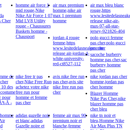
t
homme air force 1
air max premium
air max bleu blanc
mid rouge,Nike
homme,nike air
rouge,https
da
Nike Air Force 1 07
max 1 premium
www.lesitedelasneak
 Cher
Mid LV8 Utility
homme
release nike-air-
rouge - Chaussures
max-97-all-star-
Baskets homme -
jersey-921826-404
Chausport
jordan 4 rouge
polo gucci femme
femme,https
pas cher,polo gucci
www.lesitedelasneaker.com
pas cher
release air-jordan-4-
sacoche burberry
white-university-
homme pas cher,sac
red-ct8527-112
burberry homme
pas cher
omme de
nike free tr pas
avis nike free run
nike jordan pas cher
 cher
cher,Nike Free Run
pas cher,avis site
homme,jordan pas
p 10 des
achetez votre nike
nike free run pas
cher homme
 costume
free run pour
cher
Blazer Homme
© pour
homme et femme
Nike Pas Cher,nike
ªt-Ã -
pas cher
blazer homme pas
cher bleu
n homme
adidas gazelle noir
femme air max 90
nike tn noir et
Air
et blanc,adidas
premium noir et
bleu,Homme Nike
id
Gazelle noire et
blanche,femme
Air Max Plus TN