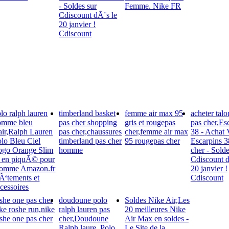
- Soldes sur
Femme. Nike FR
Cdiscount dÃ¨s le
20 janvier !
Cdiscount
lo ralph lauren
timberland basket
femme air max 95
acheter talo
omme bleu
pas cher shopping
gris et rougepas
pas cher,Es
air,Ralph Lauren
pas cher,chaussures
cher,femme air max
38 - Achat 
lo Bleu Ciel
timberland pas cher
95 rougepas cher
Escarpins 3
ogo Orange Slim
homme
cher - Solde
t en piquÃ© pour
Cdiscount d
omme Amazon.fr
20 janvier !
Ãªtements et
Cdiscount
cessoires
she one pas cher
doudoune polo
Soldes Nike Air,Les
ke roshe run,nike
ralph lauren pas
20 meilleures Nike
she one pas cher
cher,Doudoune
Air Max en soldes -
Ralph laure_Polo
Le Site de la