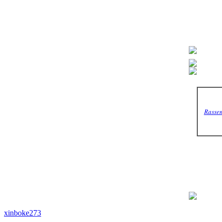
Rasse
xinboke273