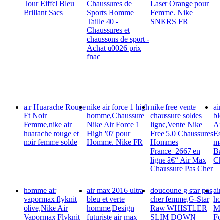
Tour Eiffel Bleu
Chaussures de
Laser Orange pour
Brillant Sacs
Sports Homme
Femme. Nike
Taille 40 -
SNKRS FR
Chaussures et
chaussons de sport -
Achat u0026 prix
fnac
air Huarache Rouge
nike air force 1 high
nike free vente
ai
Et Noir
homme,Chaussure
chaussure soldes
b
Femme,nike air
Nike Air Force 1
ligne,Vente Nike
A
huarache rouge et
High '07 pour
Free 5.0 Chaussures
Es
noir femme solde
Homme. Nike FR
Hommes
ma
France_2667 en
B
ligne â€“ Air Max
C
Chaussure Pas Cher
homme air
air max 2016 ultra
doudoune g star pas
ai
vapormax flyknit
bleu et verte
cher femme,G-Star
h
olive,Nike Air
homme,Design
Raw WHISTLER
M
Vapormax Flyknit
futuriste air max
SLIM DOWN
Fo