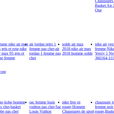
Chaussures
Basket Air 
One
emme nike air max
air jordan retro 1
solde air max
nike air yee
 gris et rose,nike
femme pas cher,air
2018,nike air max
femme,Nike
r max 95 gris et
jordan 1 femme pas
2018 homme solde
Yeezy 1 Net
ose femme
cher
366164-111
.com
ike kobe homme
sac femme louis
nike free rn
chaussure j
s cher,basket
vuitton pas cher,Sac
rouge,Homme
femme noir 
be pas cher
Louis Vuitton
Chaussures de sport
rouge,Baske