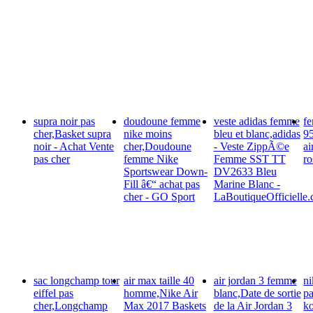
supra noir pas
doudoune femme
veste adidas femme
f
cher,Basket supra
nike moins
bleu et blanc,adidas
95
noir - Achat Vente
cher,Doudoune
- Veste ZippÃ©e
ai
pas cher
femme Nike
Femme SST TT
r
Sportswear Down-
DV2633 Bleu
Fill â€“ achat pas
Marine Blanc -
cher - GO Sport
LaBoutiqueOfficielle
sac longchamp tour
air max taille 40
air jordan 3 femme
n
eiffel pas
homme,Nike Air
blanc,Date de sortie
pa
cher,Longchamp
Max 2017 Baskets
de la Air Jordan 3
ko