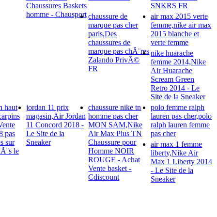
Chaussures Baskets
SNKRS FR
homme - Chausport
chaussure de
air max 2015 verte
marque pas cher
femme,nike air max
paris,Des
2015 blanche et
chaussures de
verte femme
marque pas chÃ¨res
nike huarache
Zalando PrivÃ©
femme 2014,Nike
FR
Air Huarache
Scream Green
Retro 2014 - Le
Site de la Sneaker
n haut
jordan 11 prix
chaussure nike tn
polo femme ralph
carpins
magasin,Air Jordan
homme pas cher
lauren pas cher,polo
Vente
11 Concord 2018 -
MON SAM,Nike
ralph lauren femme
8 pas
Le Site de la
Air Max Plus TN
pas cher
s sur
Sneaker
Chaussure pour
air max 1 femme
Ã¨s le
Homme NOIR
liberty,Nike Air
ROUGE - Achat
Max 1 Liberty 2014
Vente basket -
- Le Site de la
Cdiscount
Sneaker