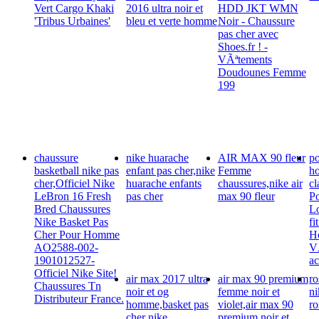
Vert Cargo Khaki
2016 ultra noir et
HDD JKT WMN
'Tribus Urbaines'
bleu et verte homme
Noir - Chaussure
pas cher avec
Shoes.fr ! -
VÃªtements
Doudounes Femme
199
chaussure
nike huarache
AIR MAX 90 fleur
po
basketball nike pas
enfant pas cher,nike
Femme
h
cher,Officiel Nike
huarache enfants
chaussures,nike air
cl
LeBron 16 Fresh
pas cher
max 90 fleur
Po
Bred Chaussures
L
Nike Basket Pas
fi
Cher Pour Homme
H
AO2588-002-
V
1901012527-
ac
Officiel Nike Site!
air max 2017 ultra
air max 90 premium
ro
Chaussures Tn
noir et og
femme noir et
ni
Distributeur France.
homme,basket pas
violet,air max 90
ro
cher nike
premium noir et