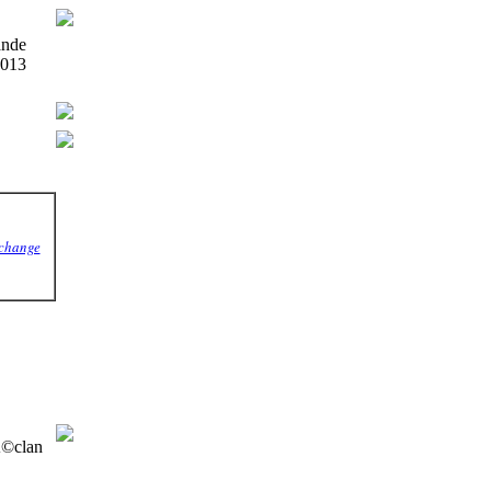
ande
013
change
©clan